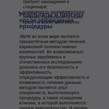
требуют нахождения в
стационаре;
возможность одномоментного
Результаты и прогноз
лечения варикозной болезни
после проведения
сразу на обеих конечностях
процедуры
ЭВЛК во всем мире является
приоритетным методом лечения
варикозной болезни нижних
конечностей. Во всевозможных
крупных зарубежных и
отечественных исследованиях
доказана его безопасность и
эффективность.
Определяющим эффективность и
возможность лечения данным
методом является опыт
специалиста, выполняющего
процедуру, а также оснащение
клиники, в которой выполняется
данное вмешательство. В нашем