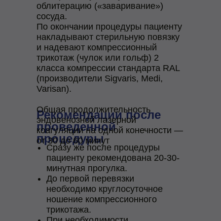
облитерацию («заваривание»)
сосуда.
По окончании процедуры пациенту
накладывают стерильную повязку
и надевают компрессионный
трикотаж (чулок или гольф) 2
класса компрессии стандарта RAL
(производители Sigvaris, Medi,
Varisan).
Общая продолжительность
Рекомендации после
эндовенозной лазерной
проведенной
коагуляции на одной конечности —
процедуры
от 30 до 60 минут
Сразу же после процедуры
пациенту рекомендована 20-30-
минутная прогулка.
До первой перевязки
необходимо круглосуточное
ношение компрессионного
трикотажа.
При необходимости