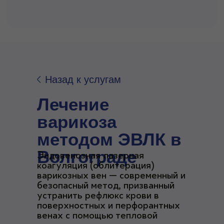
Назад к услугам
Лечение
варикоза
методом ЭВЛК в
Волгограде
Эндовенозная лазерная
коагуляция (облитерация)
варикозных вен — современный и
безопасный метод, призванный
устранить рефлюкс крови в
поверхностных и перфорантных
венах с помощью тепловой