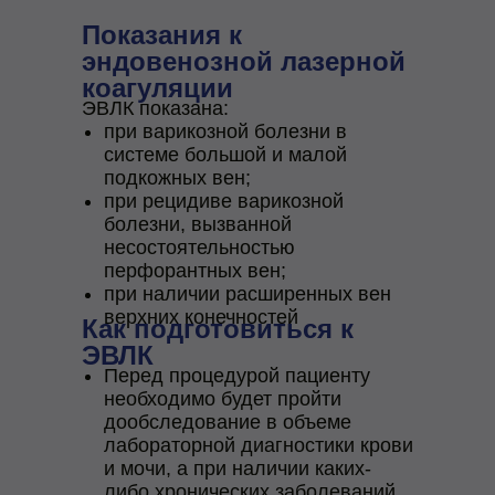
Показания к
эндовенозной лазерной
коагуляции
ЭВЛК показана:
при варикозной болезни в
системе большой и малой
подкожных вен;
при рецидиве варикозной
болезни, вызванной
несостоятельностью
перфорантных вен;
при наличии расширенных вен
верхних конечностей
Как подготовиться к
ЭВЛК
Перед процедурой пациенту
необходимо будет пройти
дообследование в объеме
лабораторной диагностики крови
и мочи, а при наличии каких-
либо хронических заболеваний