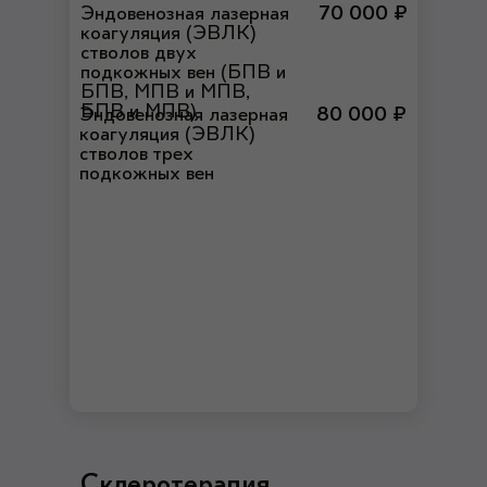
Эндовенозная лазерная
70 000 ₽
коагуляция (ЭВЛК)
стволов двух
подкожных вен (БПВ и
БПВ, МПВ и МПВ,
БПВ и МПВ)
Эндовенозная лазерная
80 000 ₽
коагуляция (ЭВЛК)
стволов трех
подкожных вен
Склеротерапия