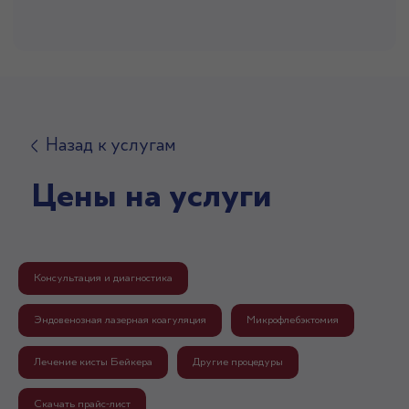
Назад к услугам
Цены на услуги
Консультация и диагностика
Эндовенозная лазерная коагуляция
Микрофлебэктомия
Лечение кисты Бейкера
Другие процедуры
Скачать прайс-лист